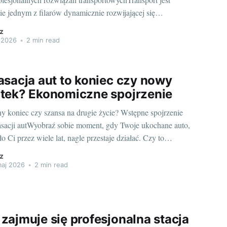
ie jednym z filarów dynamicznie rozwijającej się
 i codziennego funkcjonowania społeczeństwa. W obliczu
z
szającej się mobilności i innowacyjności, podejście do
p 2026
•
2 min read
nsportowej i jej roli powinno być wyważone i odpowiednio
rowane. Rozważmy, co oznacza profesjonalizm w
asacja aut to koniec czy nowy
tek? Ekonomiczne spojrzenie
y koniec czy szansa na drugie życie? Wstępne spojrzenie
asacji autWyobraź sobie moment, gdy Twoje ukochane auto,
ło Ci przez wiele lat, nagle przestaje działać. Czy to
iec jego istnienia czy może jest to jedynie początek
z
pu? Serca miłośników motoryzacji mogą pęknąć na myśl o
aj 2026
•
2 min read
zajmuje się profesjonalna stacja