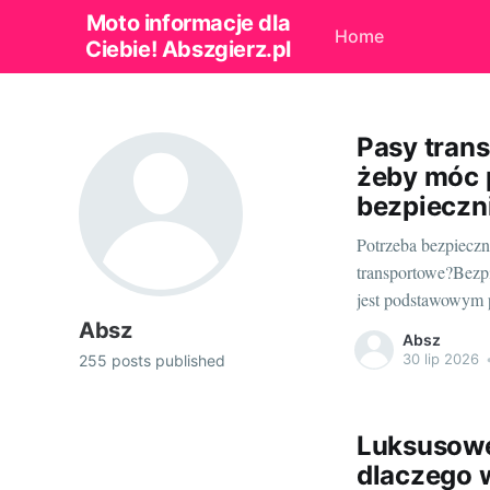
Moto informacje dla
Home
Ciebie! Abszgierz.pl
Pasy trans
żeby móc 
bezpieczn
Potrzeba bezpiecz
transportowe?Bezp
jest podstawowym 
prowadzić biznes w
Absz
Absz
mocowania oraz uni
30 lip 2026
255 posts published
związanych z przem
odpowiednie narzę
Luksusowe
dlaczego 