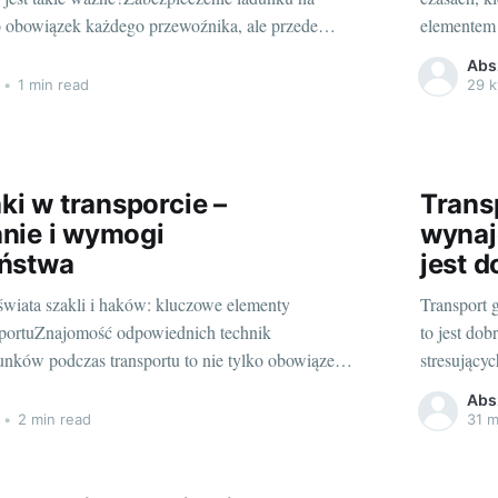
ko obowiązek każdego przewoźnika, ale przede
elementem 
bezpieczeństwa. Ładunek, który nie jest
tylko środ
Abs
ieczony, może się przesuwać, co z kolei może
szczególnie
•
1 min read
29 k
ty równowagi pojazdu, a w najgorszym przypadku
aki w transporcie –
Trans
nie i wymogi
wynaj
ństwa
jest 
wiata szakli i haków: kluczowe elementy
Transport 
sportuZnajomość odpowiednich technik
to jest do
unków podczas transportu to nie tylko obowiązek
stresujący
isów prawa, ale także gwarancja bezpieczeństwa
skoordynow
Abs
jważniejszych elementów wykorzystywanych w
transportem
•
2 min read
31 m
ają się szakle i haki. Te małe narzędzia, które na
korzyści p