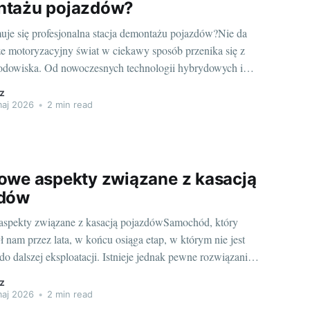
tażu pojazdów?
je się profesjonalna stacja demontażu pojazdów?Nie da
 że motoryzacyjny świat w ciekawy sposób przenika się z
odowiska. Od nowoczesnych technologii hybrydowych i
ych, po procesy zarządzania zużytymi pojazdami. Właśnie
z
atniego aspektu odnosi się temat naszego dzisiejszego
aj 2026
•
2 min read
 stacja demontażu pojazdów. Może kojarzyć
owe aspekty związane z kasacją
zdów
spekty związane z kasacją pojazdówSamochód, który
ł nam przez lata, w końcu osiąga etap, w którym nie jest
do dalszej eksploatacji. Istnieje jednak pewne rozwiązanie,
ala na godne i jednocześnie ekologiczne pożegnanie z
z
lowym przyjacielem - jest to kasacja. Poniżej przyjrzymy
aj 2026
•
2 min read
temu procesowi.