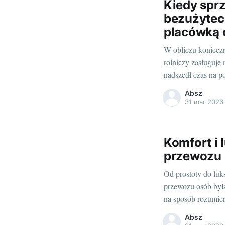
Kiedy sprz
bezużytec
placówką 
W obliczu konieczn
rolniczy zasługuje
nadszedł czas na 
Zazwyczaj jest to d
Absz
niezawodnej pracy,
31 mar 2026
napraw ciągną się 
Komfort i 
przewozu
Od prostoty do luk
przewozu osób był
na sposób rozumien
publicznego, jak a
Absz
osobistym kierowcą