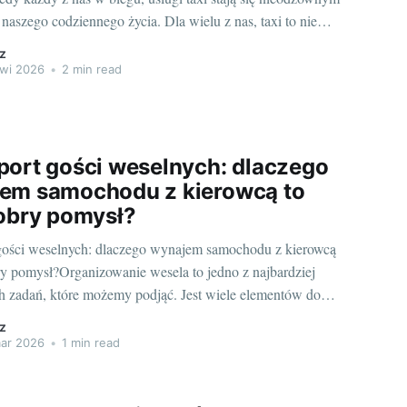
naszego codziennego życia. Dla wielu z nas, taxi to nie
ek transportu, ale też wyznacznik komfortu i wygody. A
z
 cenione jest taxi z kierowcą – czyli
wi 2026
•
2 min read
port gości weselnych: dlaczego
em samochodu z kierowcą to
dobry pomysł?
gości weselnych: dlaczego wynajem samochodu z kierowcą
bry pomysł?Organizowanie wesela to jedno z najbardziej
ch zadań, które możemy podjąć. Jest wiele elementów do
ania, na przykład wybór menu, dekoracji, stroju... a co z
z
 gości? Czy kiedykolwiek zastanawialiście się, jakie
ar 2026
•
1 min read
rzynosi wynajem samochodu z kierowcą