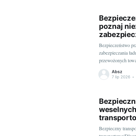
Bezpiecze
poznaj ni
zabezpiec
Bezpieczeństwo prz
zabezpieczania ła
przewożonych towar
skutecznego i bezp
Absz
przeprowadzki, wy
7 lip 2026
•
odpowiednie zabezp
Bezpieczny
weselnych 
transport
Bezpieczny transpor
transportowejDlacz