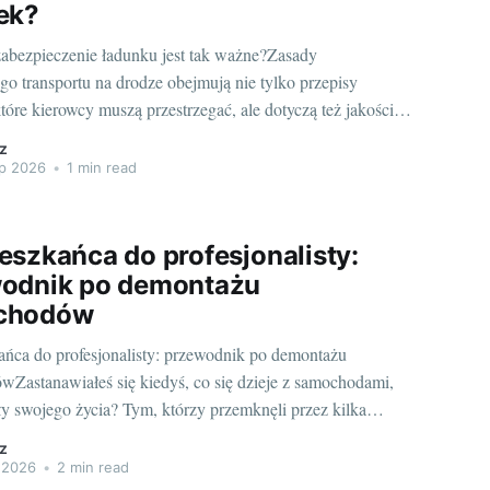
ek?
abezpieczenie ładunku jest tak ważne?Zasady
go transportu na drodze obejmują nie tylko przepisy
óre kierowcy muszą przestrzegać, ale dotyczą też jakości i
ezpieczenia ładunku. Wybieranie odpowiednich
z
 do zabezpieczania ładunków jest kluczowe dla
ip 2026
•
1 min read
stwa. Dobrej jakości sprzęt, takie jak maty antypoślizgowe
rtu, pasy transportowe czy
eszkańca do profesjonalisty:
odnik po demontażu
chodów
ńca do profesjonalisty: przewodnik po demontażu
Zastanawiałeś się kiedyś, co się dzieje z samochodami,
ły swojego życia? Tym, którzy przemknęli przez kilka
niesione jak dobrze wyćwiczone końskie, ale nie mogą już
z
ić? Generalnie, kończą one na takim miejscu jak auto szrot
p 2026
•
2 min read