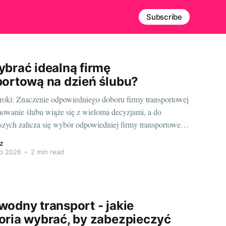
Subscribe
ybrać idealną firmę
portową na dzień ślubu?
roki: Znaczenie odpowiedniego doboru firmy transportowej
nowanie ślubu wiąże się z wieloma decyzjami, a do
szych zalicza się wybór odpowiedniej firmy transportowej.
Podróż na miejsce ceremonii, do sali weselnej czy transfer
z
lnych to integralna część tego wyjątkowego dnia. Wybór
ip 2026
•
2 min read
ej firmy transportowej znacznie wpływa na komfort
wodny transport - jakie
oria wybrać, by zabezpieczyć