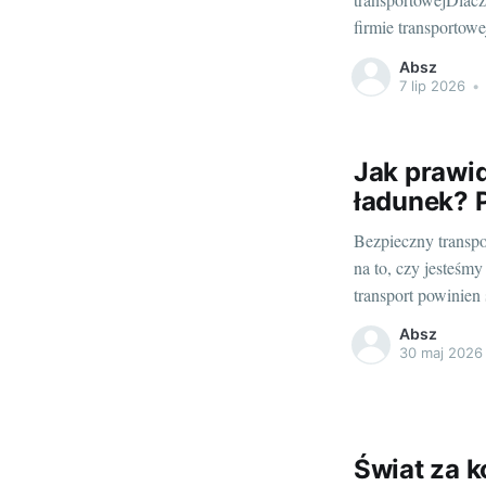
firmie transporto
tym dniu każdy det
Absz
muzykę. Ale prawda 
7 lip 2026
•
nie zostaną zapamię
Jak prawi
ładunek? 
Bezpieczny transp
na to, czy jesteśm
transport powinien s
gdy przewozimy róż
Absz
zabezpieczenie na
30 maj 2026
oraz innych uczes
Świat za k