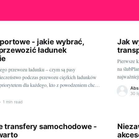
portowe - jakie wybrać,
Jak w
przewozić ładunek
trans
ie
Pierwsze k
na ślubPla
nego przewozu ładunku – czym są pasy
najważniej
ieczeństwo podczas przewozu ciężkich ładunków
Dlaczego? 
priorytetem dla każdego, kto z powodzeniem chce
Abs
gości wese
 branży transportowej. Aby zapewnić stabilność
30 l
odpowiedni
knąć potencjalnie katastrofalnych konsekwencji
•
1 min read
ieszczaniem się ładunku, potrzebne są
dzia. Jednym z kluczowych elementów tego
 transfery samochodowe -
Nieza
warto
akces