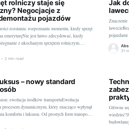
ęt rolniczy staje się
Jak d
zny? Negocjacje z
lawec
demontażu pojazdów
Znaczenie 
lawecieBez
ości rozstania: rozpoznanie momentu, kiedy sprzęt
pojazdami 
 na emeryturęNie jest łatwo zdecydować, kiedy
zabezpiecz
pożegnanie z ukochanym sprzętem rolniczym.
Abs
uniknąć po
ecyzja podjęta po wielu latach ciężkiej,
31 m
poważnych 
 gdy już doskwierają nieustanne awarie, koszty
•
2 min read
ale równie
za długie a efektywność pracy dramatycznie
luksus – nowy standard
Techn
 osób
zabez
prakt
susu: ewolucja środków transportuEwolucja
a procesem dynamicznym, który znacząco wpłynął
Główne as
ia komfortu i luksusu. Od prostych form transportu
wiedzieć?J
utobusy i tramwaje, do luksusowych limuzyn z
budowlanej
 - zasięg usług przewozowych znacząco się
jest rzete