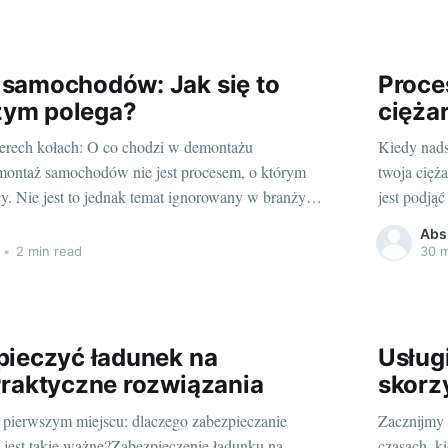
samochodów: Jak się to
Proce
czym polega?
cięża
terech kołach: O co chodzi w demontażu
Kiedy nads
ntaż samochodów nie jest procesem, o którym
twoja cięż
. Nie jest to jednak temat ignorowany w branży
jest podją
emontaż samochodów to proces, który pozwala na
Oznaki zuż
Abs
ęści samochodów, które nie są już w stanie
Przyglądnij
•
2 min read
30 m
gach, ale
ciężarówk
pieczyć ładunek na
Usługi
Praktyczne rozwiązania
skorzy
 pierwszym miejscu: dlaczego zabezpieczanie
Zacznijmy 
 jest takie ważne?Zabezpieczenie ładunku na
czasach, k