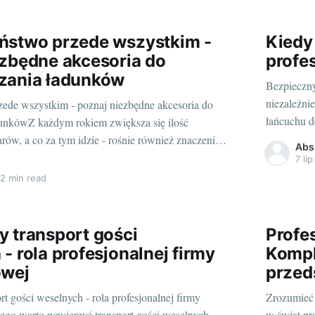
Leszno, gd
ństwo przede wszystkim -
Kiedy
ezbędne akcesoria do
profe
zania ładunków
Bezpieczny
niezależni
ede wszystkim - poznaj niezbędne akcesoria do
łańcuchu d
dunkówZ każdym rokiem zwiększa się ilość
zapewnić n
ów, a co za tym idzie - rośnie również znaczenie
Abs
potencjaln
iecznego zabezpieczenia ładunku. Czy to podczas
7 li
zwłaszcza 
wozu towarów czy transportu quada na lawecie -
2 min read
odpowiedzi
ieczenie ładunku jest kluczowe. W dzisiejszym
 transport gości
Profe
- rola profesjonalnej firmy
Kompl
owej
przeds
t gości weselnych - rola profesjonalnej firmy
Zrozumieć 
ego warto powierzyć transport gości weselnych
w świat pr