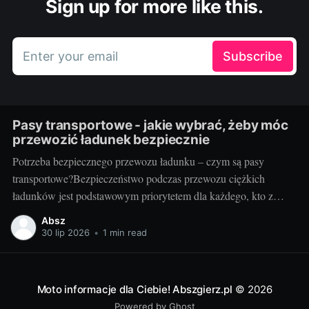
Sign up for more like this.
Enter your email
Subscribe
Pasy transportowe - jakie wybrać, żeby móc
przewozić ładunek bezpiecznie
Potrzeba bezpiecznego przewozu ładunku – czym są pasy
transportowe?Bezpieczeństwo podczas przewozu ciężkich
ładunków jest podstawowym priorytetem dla każdego, kto z
powodzeniem chce prowadzić biznes w branży transportowej.
Absz
Aby zapewnić stabilność mocowania oraz uniknąć potencjalnie
30 lip 2026
•
1 min read
katastrofalnych konsekwencji związanych z przemieszczaniem
się ładunku, potrzebne są odpowiednie narzędzia. Jednym z
kluczowych elementów tego
Moto informacje dla Ciebie! Abszgierz.pl
© 2026
Powered by Ghost