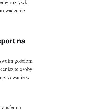
stemy rozrywki
eprowadzenie
sport na
u swoim gościom
 cenisz te osoby
zaangażowanie w
transfer na