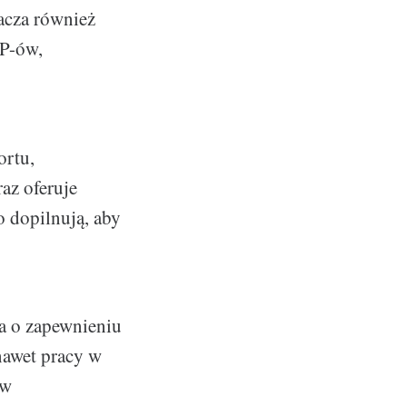
acza również
IP-ów,
ortu,
az oferuje
 dopilnują, aby
a o zapewnieniu
nawet pracy w
 w