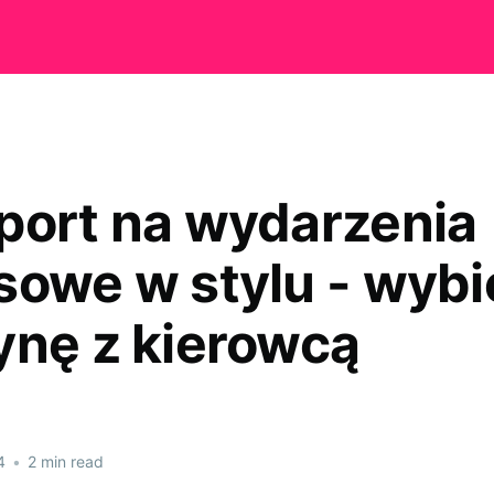
port na wydarzenia
sowe w stylu - wybi
ynę z kierowcą
4
•
2 min read