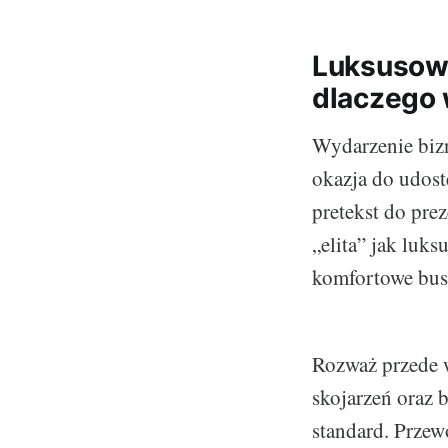
Luksusowy
dlaczego 
Wydarzenie bizn
okazja do udost
pretekst do prez
„elita” jak luk
komfortowe busy
Rozważ przede 
skojarzeń oraz 
standard. Prze