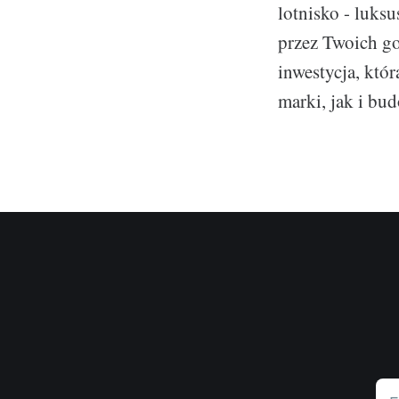
lotnisko - luks
przez Twoich go
inwestycja, któ
marki, jak i bu