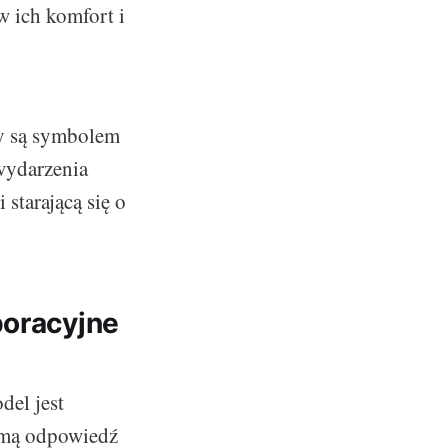
w ich komfort i
ny są symbolem
 wydarzenia
 starającą się o
poracyjne
del jest
samą odpowiedź