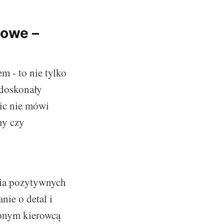
sowe –
m - to nie tylko
 doskonały
nic nie mówi
ny czy
nia pozytywnych
nie o detal i
zonym kierowcą