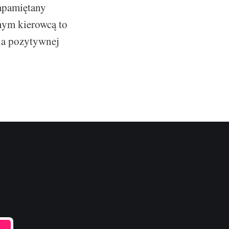
zapamiętany
nym kierowcą to
nia pozytywnej