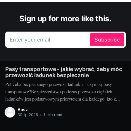
Sign up for more like this.
Enter your email
Subscribe
Pasy transportowe - jakie wybrać, żeby móc
przewozić ładunek bezpiecznie
Potrzeba bezpiecznego przewozu ładunku – czym są pasy
transportowe?Bezpieczeństwo podczas przewozu ciężkich
ładunków jest podstawowym priorytetem dla każdego, kto z
powodzeniem chce prowadzić biznes w branży transportowej.
Absz
Aby zapewnić stabilność mocowania oraz uniknąć potencjalnie
30 lip 2026
•
1 min read
katastrofalnych konsekwencji związanych z przemieszczaniem
się ładunku, potrzebne są odpowiednie narzędzia. Jednym z