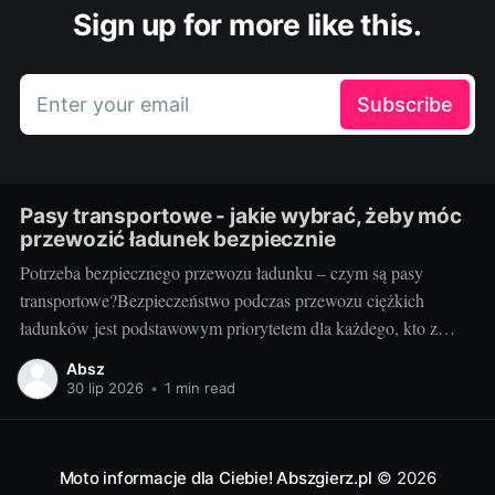
Sign up for more like this.
Enter your email
Subscribe
Pasy transportowe - jakie wybrać, żeby móc
przewozić ładunek bezpiecznie
Potrzeba bezpiecznego przewozu ładunku – czym są pasy
transportowe?Bezpieczeństwo podczas przewozu ciężkich
ładunków jest podstawowym priorytetem dla każdego, kto z
powodzeniem chce prowadzić biznes w branży transportowej.
Absz
Aby zapewnić stabilność mocowania oraz uniknąć potencjalnie
30 lip 2026
•
1 min read
katastrofalnych konsekwencji związanych z przemieszczaniem
się ładunku, potrzebne są odpowiednie narzędzia. Jednym z
kluczowych elementów tego
Moto informacje dla Ciebie! Abszgierz.pl
© 2026