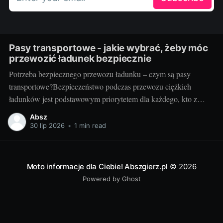
Pasy transportowe - jakie wybrać, żeby móc
przewozić ładunek bezpiecznie
Potrzeba bezpiecznego przewozu ładunku – czym są pasy
transportowe?Bezpieczeństwo podczas przewozu ciężkich
ładunków jest podstawowym priorytetem dla każdego, kto z
powodzeniem chce prowadzić biznes w branży transportowej.
Absz
Aby zapewnić stabilność mocowania oraz uniknąć potencjalnie
30 lip 2026
•
1 min read
katastrofalnych konsekwencji związanych z przemieszczaniem
się ładunku, potrzebne są odpowiednie narzędzia. Jednym z
kluczowych elementów tego
Moto informacje dla Ciebie! Abszgierz.pl
© 2026
Powered by Ghost