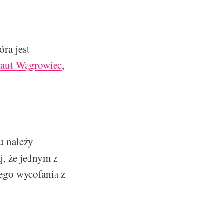
ra jest
 aut Wągrowiec
,
u należy
j, że jednym z
ego wycofania z