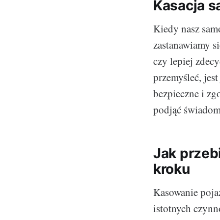
Kasacja s
Kiedy nasz samo
zastanawiamy si
czy lepiej zdec
przemyśleć, jes
bezpieczne i zg
podjąć świadomą
Jak przeb
kroku
Kasowanie poja
istotnych czynn