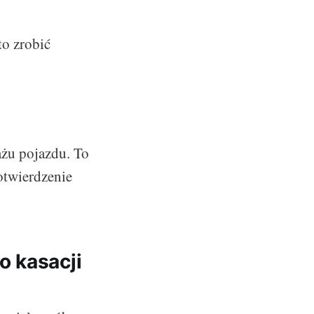
to zrobić
żu pojazdu. To
otwierdzenie
o kasacji