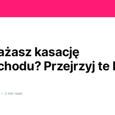
żasz kasację
hodu? Przejrzyj te 
•
2 min read