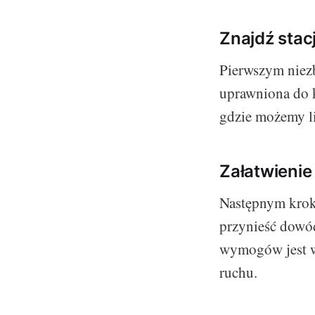
Znajdź sta
Pierwszym niezb
uprawniona do 
gdzie możemy li
Załatwienie
Następnym kroki
przynieść dowód
wymogów jest wy
ruchu.