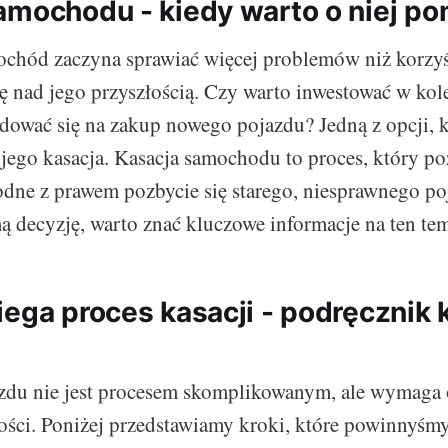
amochodu - kiedy warto o niej p
chód zaczyna sprawiać więcej problemów niż korzyś
ę nad jego przyszłością. Czy warto inwestować w kol
ydować się na zakup nowego pojazdu? Jedną z opcji, 
t jego kasacja. Kasacja samochodu to proces, który p
odne z prawem pozbycie się starego, niesprawnego p
 decyzję, warto znać kluczowe informacje na ten tem
iega proces kasacji - podręcznik 
zdu nie jest procesem skomplikowanym, ale wymaga 
ości. Poniżej przedstawiamy kroki, które powinnyśm