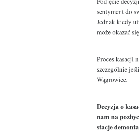
Podjęcie decyzj
sentyment do s
Jednak kiedy ut
może okazać się
Proces kasacji 
szczególnie jeśl
Wągrowiec.
Decyzja o kasa
nam na pozbyci
stacje demonta