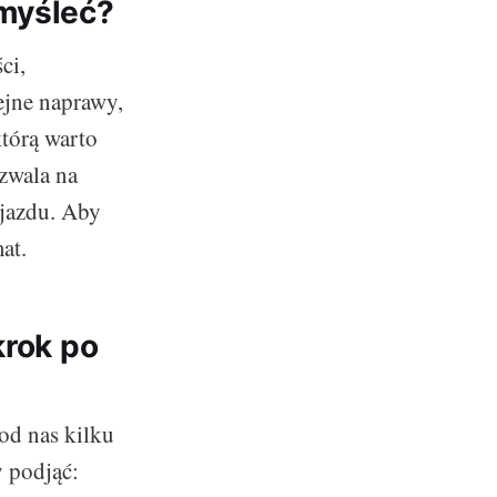
omyśleć?
ci,
ejne naprawy,
którą warto
ozwala na
ojazdu. Aby
at.
krok po
od nas kilku
y podjąć: