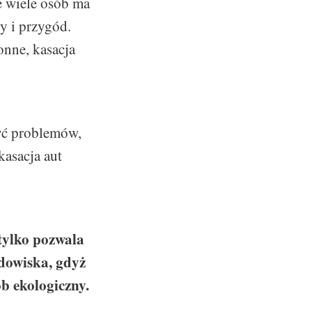
e wiele osób ma
y i przygód.
onne, kasacja
zyć problemów,
kasacja aut
tylko pozwala
odowiska, gdyż
b ekologiczny.