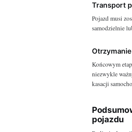
Transport p
Pojazd musi zos
samodzielnie lub
Otrzymanie
Końcowym etape
niezwykle ważny
kasacji samoch
Podsumowa
pojazdu