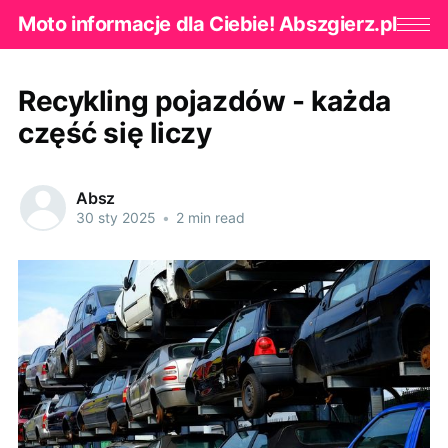
Moto informacje dla Ciebie! Abszgierz.pl
Recykling pojazdów - każda
część się liczy
Absz
30 sty 2025
•
2 min read