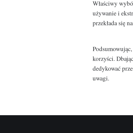
Właściwy wybór 
używanie i ekst
przekłada się n
Podsumowując, 
korzyści. Dbają
dedykować przem
uwagi.