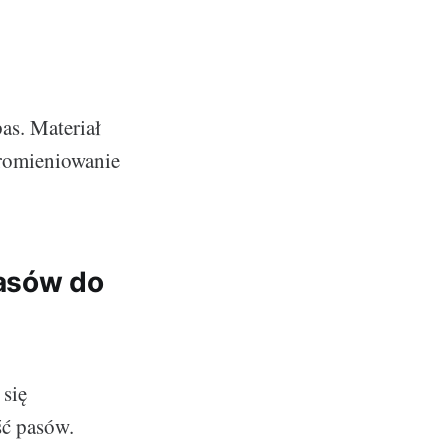
as. Materiał
promieniowanie
pasów do
 się
ść pasów.