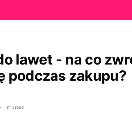
do lawet - na co zwr
 podczas zakupu?
•
1 min read