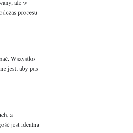
any, ale w
podczas procesu
ymać. Wszystko
e jest, aby pas
ch, a
ść jest idealna