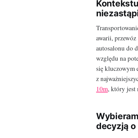
Kontekstuj
niezastąp
Transportowanie
awarii, przewóz
autosalonu do 
względu na pote
się kluczowym 
z najważniejszy
10m
, który jes
Wybieramy
decyzją o