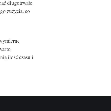
mać długotrwałe
go zużycia, co
 wymierne
warto
ią ilość czasu i