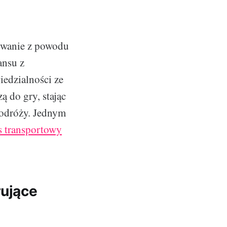
towanie z powodu
ansu z
edzialności ze
 do gry, stając
odróży. Jednym
s transportowy
rujące