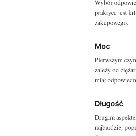
Wybór odpowied
praktyce jest k
zakupowego.
Moc
Pierwszym czynn
zależy od cięża
miał odpowiedni
Długość
Drugim aspektem
najbardziej pop