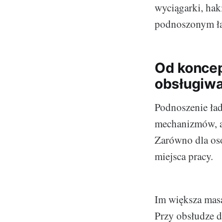
wyciągarki, hak
podnoszonym ł
Od koncep
obsługiw
Podnoszenie ład
mechanizmów, a
Zarówno dla osó
miejsca pracy.
Im większa masa
Przy obsłudze 