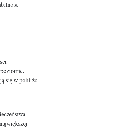
abilność
ści
 poziomie.
ją się w pobliżu
ieczeństwa.
największej