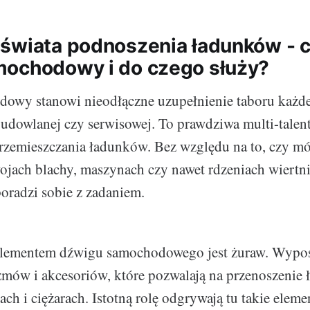
świata podnoszenia ładunków - c
ochodowy i do czego służy?
owy stanowi nieodłączne uzupełnienie taboru każde
budowlanej czy serwisowej. To prawdziwa multi-talen
przemieszczania ładunków. Bez względu na to, czy 
ojach blachy, maszynach czy nawet rdzeniach wiertn
radzi sobie z zadaniem.
ementem dźwigu samochodowego jest żuraw. Wypos
mów i akcesoriów, które pozwalają na przenoszenie
ch i ciężarach. Istotną rolę odgrywają tu takie eleme