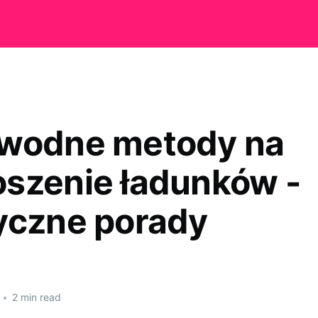
wodne metody na
szenie ładunków -
yczne porady
•
2 min read