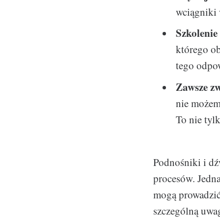
wciągniki 
Szkolenie
którego ob
tego odpow
Zawsze zw
nie możem
To nie tyl
Podnośniki i dź
procesów. Jedna
mogą prowadzić
szczególną uwag