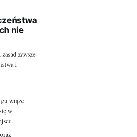
czeństwa
ch nie
h zasad zawsze
ństwa i
igu wiąże
się w
jscu.
 oraz