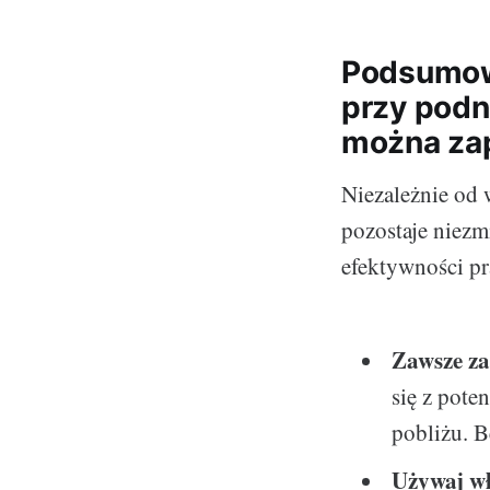
Podsumow
przy podn
można za
Niezależnie od 
pozostaje niezm
efektywności pr
Zawsze z
się z pote
pobliżu. 
Używaj wł