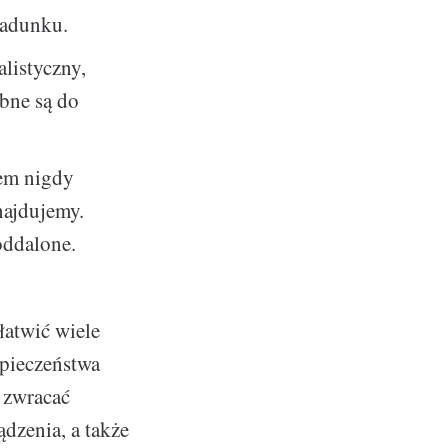
ładunku.
listyczny,
ebne są do
iem nigdy
najdujemy.
oddalone.
łatwić wiele
zpieczeństwa
 zwracać
ądzenia, a także