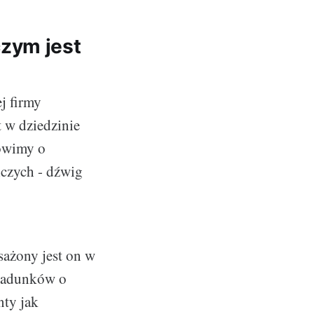
zym jest
j firmy
t w dziedzinie
mówimy o
iczych - dźwig
ażony jest on w
 ładunków o
nty jak