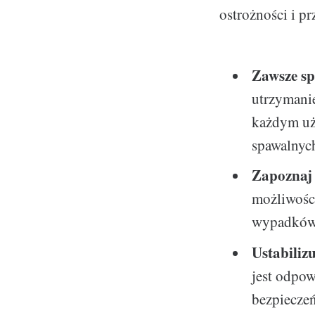
ostrożności i p
Zawsze sp
utrzymani
każdym uż
spawalnyc
Zapoznaj 
możliwośc
wypadków
Ustabiliz
jest odpow
bezpieczeń