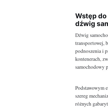
Wstęp do 
dźwig sam
Dźwig samochod
transportowej, 
podnoszenia i 
kontenerach, zw
samochodowy po
Podstawowym el
szereg mechaniz
różnych gabaryta