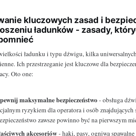
anie kluczowych zasad i bezpie
oszeniu ładunków - zasady, który
pomnieć
wielkości ładunku i typu dźwigu, kilka uniwersalnyc
ienne. Ich przestrzeganie jest kluczowe dla bezpiecze
acy. Oto one:
apewnij maksymalne bezpieczeństwo
- obsługa dźw
ncjalnym ryzykiem dla operatora i osób znajdujących 
Bezpieczeństwo zawsze powinno być na pierwszym mie
aściwych akcesoriów
- haki, pasy, ogniwa spawalne