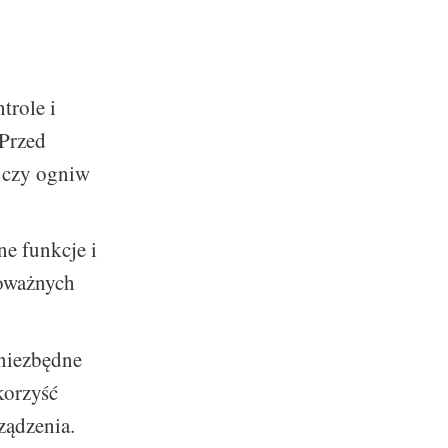
trole i
 Przed
 czy ogniw
e funkcje i
poważnych
niezbędne
korzyść
ządzenia.