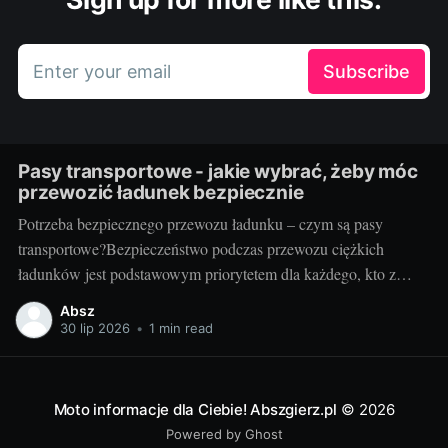
Enter your email
Subscribe
Pasy transportowe - jakie wybrać, żeby móc
przewozić ładunek bezpiecznie
Potrzeba bezpiecznego przewozu ładunku – czym są pasy
transportowe?Bezpieczeństwo podczas przewozu ciężkich
ładunków jest podstawowym priorytetem dla każdego, kto z
powodzeniem chce prowadzić biznes w branży transportowej.
Absz
Aby zapewnić stabilność mocowania oraz uniknąć potencjalnie
30 lip 2026
•
1 min read
katastrofalnych konsekwencji związanych z przemieszczaniem
się ładunku, potrzebne są odpowiednie narzędzia. Jednym z
kluczowych elementów tego
Moto informacje dla Ciebie! Abszgierz.pl
© 2026
Powered by Ghost