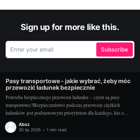
Sign up for more like this.
Enter your email
Subscribe
Pasy transportowe - jakie wybrać, żeby móc
przewozić ładunek bezpiecznie
Potrzeba bezpiecznego przewozu ładunku – czym są pasy
transportowe?Bezpieczeństwo podczas przewozu ciężkich
ładunków jest podstawowym priorytetem dla każdego, kto z
powodzeniem chce prowadzić biznes w branży transportowej.
Absz
Aby zapewnić stabilność mocowania oraz uniknąć potencjalnie
30 lip 2026
•
1 min read
katastrofalnych konsekwencji związanych z przemieszczaniem