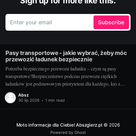
Sign up for more like this.
Enter your email
Subscribe
Pasy transportowe - jakie wybrać, żeby móc
przewozić ładunek bezpiecznie
Potrzeba bezpiecznego przewozu ładunku – czym są pasy
transportowe?Bezpieczeństwo podczas przewozu ciężkich
ładunków jest podstawowym priorytetem dla każdego, kto z
powodzeniem chce prowadzić biznes w branży transportowej.
Absz
Aby zapewnić stabilność mocowania oraz uniknąć potencjalnie
30 lip 2026
•
1 min read
katastrofalnych konsekwencji związanych z przemieszczaniem
się ładunku, potrzebne są odpowiednie narzędzia. Jednym z
kluczowych elementów tego
Moto informacje dla Ciebie! Abszgierz.pl
© 2026
Powered by Ghost