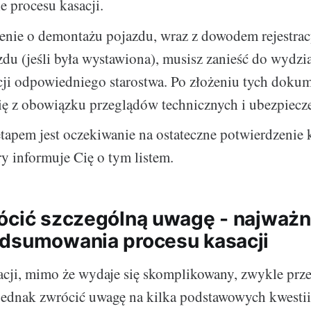
e procesu kasacji.
enie o demontażu pojazdu, wraz z dowodem rejestra
zdu (jeśli była wystawiona), musisz zanieść do wydzi
ji odpowiedniego starostwa. Po złożeniu tych doku
ię z obowiązku przeglądów technicznych i ubezpiecz
tapem jest oczekiwanie na ostateczne potwierdzenie k
ry informuje Cię o tym listem.
ócić szczególną uwagę - najważn
dsumowania procesu kasacji
acji, mimo że wydaje się skomplikowany, zwykle prz
jednak zwrócić uwagę na kilka podstawowych kwestii