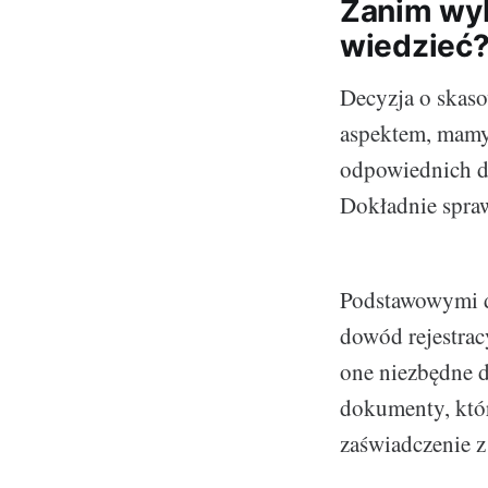
Zanim wyb
wiedzieć
Decyzja o skas
aspektem, mamy
odpowiednich d
Dokładnie spraw
Podstawowymi d
dowód rejestrac
one niezbędne 
dokumenty, któr
zaświadczenie z