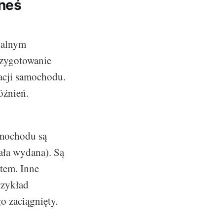
eneś
nalnym
rzygotowanie
acji samochodu.
óźnień.
amochodu są
ała wydana). Są
tem. Inne
rzykład
o zaciągnięty.