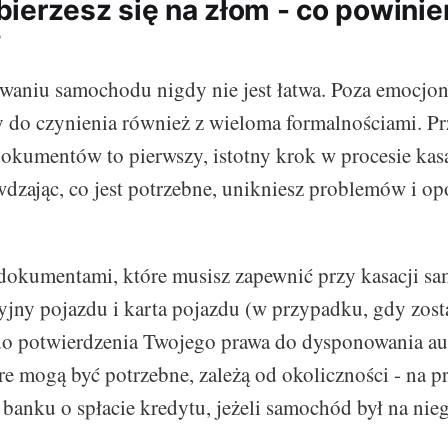
ierzesz się na złom - co powini
?
owaniu samochodu nigdy nie jest łatwa. Poza emocjo
 do czynienia również z wieloma formalnościami. P
okumentów to pierwszy, istotny krok w procesie kas
dzając, co jest potrzebne, unikniesz problemów i op
okumentami, które musisz zapewnić przy kasacji s
yjny pojazdu i karta pojazdu (w przypadku, gdy zost
do potwierdzenia Twojego prawa do dysponowania au
e mogą być potrzebne, zależą od okoliczności - na p
 banku o spłacie kredytu, jeżeli samochód był na nieg