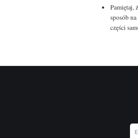
Pamiętaj, 
sposób na 
części sa
E