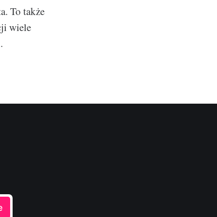
ta. To także
ji wiele
.
e