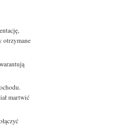
ntację,
ty otrzymane
warantują
mochodu.
siał martwić
ołączyć