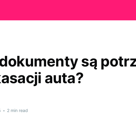
 dokumenty są potr
kasacji auta?
5
•
2 min read