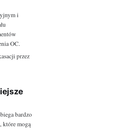
cyjnym i
ału
mentów
enia OC.
asacji przez
iejsze
ebiega bardzo
, które mogą