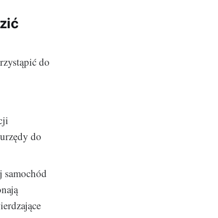
zić
zystąpić do
ji
 urzędy do
ój samochód
nają
ierdzające