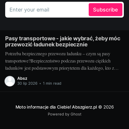
Enter your email
Subscribe
Pasy transportowe - jakie wybrać, żeby móc
przewozić ładunek bezpiecznie
Potrzeba bezpiecznego przewozu ładunku – czym są pasy
transportowe?Bezpieczeństwo podczas przewozu ciężkich
ładunków jest podstawowym priorytetem dla każdego, kto z
powodzeniem chce prowadzić biznes w branży transportowej.
Absz
Aby zapewnić stabilność mocowania oraz uniknąć potencjalnie
30 lip 2026
•
1 min read
katastrofalnych konsekwencji związanych z przemieszczaniem
się ładunku, potrzebne są odpowiednie narzędzia. Jednym z
kluczowych elementów tego
Moto informacje dla Ciebie! Abszgierz.pl
© 2026
Powered by Ghost