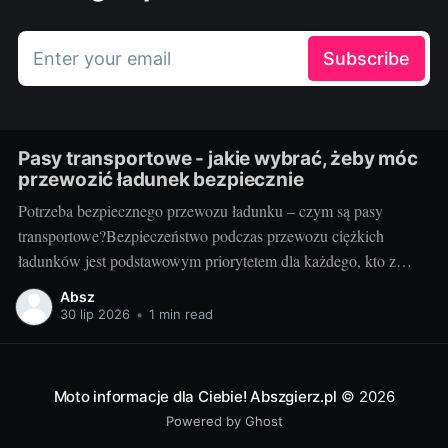
Enter your email
Subscribe
Pasy transportowe - jakie wybrać, żeby móc
przewozić ładunek bezpiecznie
Potrzeba bezpiecznego przewozu ładunku – czym są pasy
transportowe?Bezpieczeństwo podczas przewozu ciężkich
ładunków jest podstawowym priorytetem dla każdego, kto z
powodzeniem chce prowadzić biznes w branży transportowej.
Absz
Aby zapewnić stabilność mocowania oraz uniknąć potencjalnie
30 lip 2026
•
1 min read
katastrofalnych konsekwencji związanych z przemieszczaniem
się ładunku, potrzebne są odpowiednie narzędzia. Jednym z
kluczowych elementów tego
Moto informacje dla Ciebie! Abszgierz.pl
© 2026
Powered by Ghost