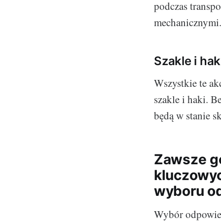
podczas transpo
mechanicznymi
Szakle i hak
Wszystkie te ak
szakle i haki. 
będą w stanie s
Zawsze g
kluczowyc
wyboru o
Wybór odpowied