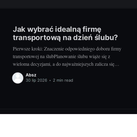
Jak wybrać idealną firmę
transportową na dzień ślubu?
Pierwsze kroki: Znaczenie odpowiedniego doboru firmy
transportowej na ślubPlanowanie ślubu wiąże się z
wieloma decyzjami, a do najważniejszych zalicza się
wybór odpowiedniej firmy transportowej. Dlaczego?
Absz
Podróż na miejsce ceremonii, do sali weselnej czy
30 lip 2026
•
2 min read
transfer gości weselnych to integralna część tego
wyjątkowego dnia. Wybór odpowiedniej firmy
transportowej znacznie wpływa na komfort