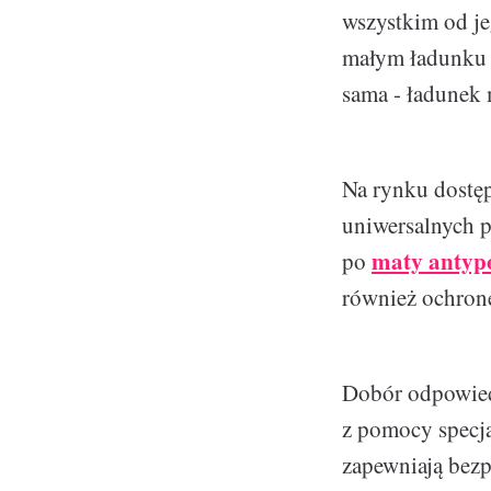
wszystkim od je
małym ładunku k
sama - ładunek
Na rynku dostęp
uniwersalnych p
maty antypo
po
również ochronę
Dobór odpowiedn
z pomocy specja
zapewniają bezp