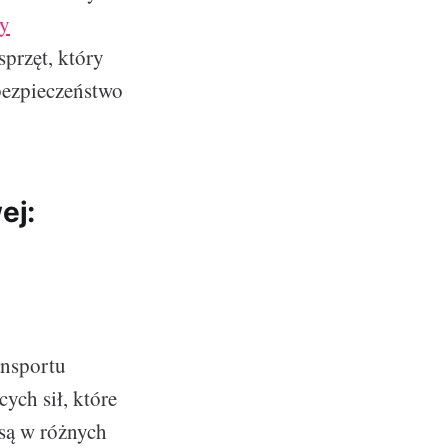
y
przęt, który
bezpieczeństwo
ej:
ansportu
ych sił, które
są w różnych