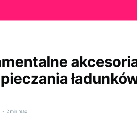
mentalne akcesoria
pieczania ładunkó
6
•
2 min read