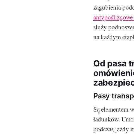
zagubienia podc
antypoślizgowe 
służy podnoszen
na każdym etapi
Od pasa t
omówienie
zabezpiec
Pasy transp
Są elementem w
ładunków. Umożl
podczas jazdy 