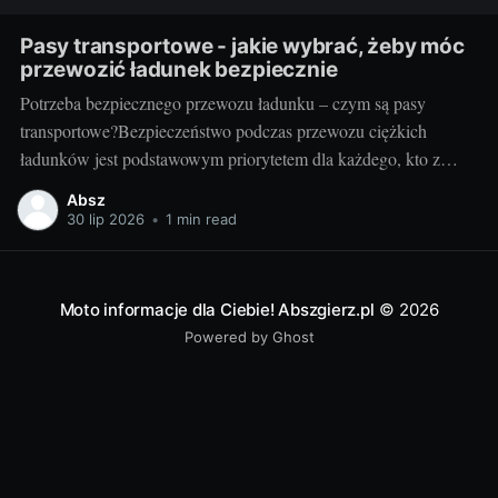
Pasy transportowe - jakie wybrać, żeby móc
przewozić ładunek bezpiecznie
Potrzeba bezpiecznego przewozu ładunku – czym są pasy
transportowe?Bezpieczeństwo podczas przewozu ciężkich
ładunków jest podstawowym priorytetem dla każdego, kto z
powodzeniem chce prowadzić biznes w branży transportowej.
Absz
Aby zapewnić stabilność mocowania oraz uniknąć potencjalnie
30 lip 2026
•
1 min read
katastrofalnych konsekwencji związanych z przemieszczaniem
się ładunku, potrzebne są odpowiednie narzędzia. Jednym z
kluczowych elementów tego
Moto informacje dla Ciebie! Abszgierz.pl
© 2026
Powered by Ghost