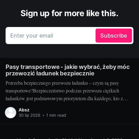
Sign up for more like this.
Enter your email
Subscribe
Pasy transportowe - jakie wybrać, żeby móc
przewozić ładunek bezpiecznie
Potrzeba bezpiecznego przewozu ładunku – czym są pasy
transportowe?Bezpieczeństwo podczas przewozu ciężkich
ładunków jest podstawowym priorytetem dla każdego, kto z
powodzeniem chce prowadzić biznes w branży transportowej.
Absz
Aby zapewnić stabilność mocowania oraz uniknąć potencjalnie
30 lip 2026
•
1 min read
katastrofalnych konsekwencji związanych z przemieszczaniem
się ładunku, potrzebne są odpowiednie narzędzia. Jednym z
kluczowych elementów tego