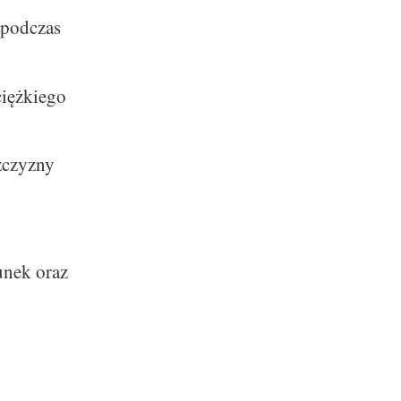
 podczas
ciężkiego
zczyzny
unek oraz