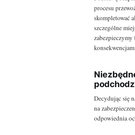
procesu przewoż
skompletować ak
szczególne miej
zabezpieczymy ł
konsekwencjami
Niezbędne
podchodzi
Decydując się n
na zabezpieczen
odpowiednia och