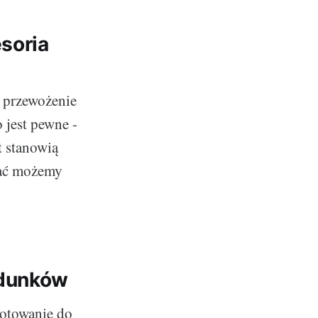
soria
a przewożenie
 jest pewne -
t stanowią
wać możemy
adunków
gotowanie do