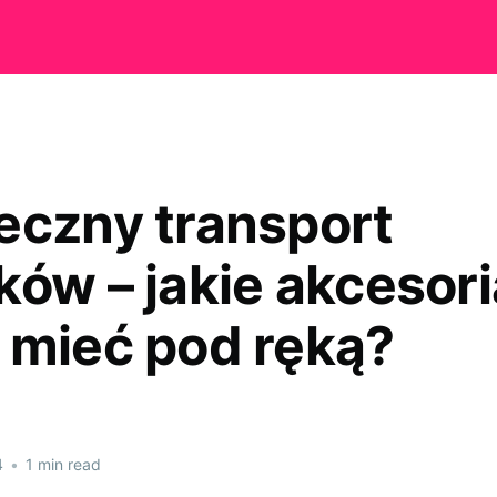
eczny transport
ków – jakie akcesori
 mieć pod ręką?
4
•
1 min read