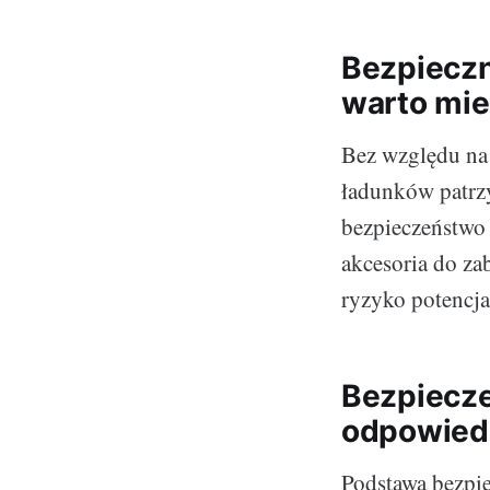
Bezpieczn
warto mie
Bez względu na 
ładunków patrzy
bezpieczeństwo 
akcesoria do z
ryzyko potencj
Bezpiecze
odpowiedn
Podstawą bezpi