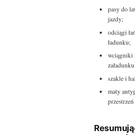
pasy do la
jazdy;
odciągi ła
ładunku;
wciągniki 
załadunku
szakle i h
maty antyp
przestrze
Resumując