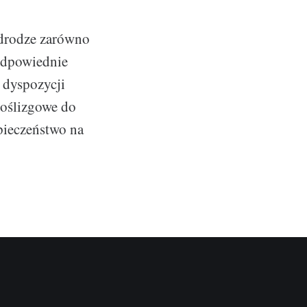
 drodze zarówno
 odpowiednie
 dyspozycji
poślizgowe do
pieczeństwo na