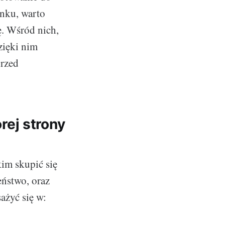
unku, warto
ę. Wśród nich,
zięki nim
przed
ej strony
im skupić się
eństwo, oraz
ażyć się w: