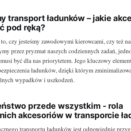
y transport ładunków – jakie akce
ć pod ręką?
to, czy jesteśmy zawodowymi kierowcami, czy też n
my przez pryzmat naszych codziennych zadań, jedno
musi być dla nas priorytetem. Jego kluczowy elemen
abezpieczenia ładunków, dzięki którym zminimalizo
alnych wypadków i uszkodzeń.
ństwo przede wszystkim - rola
ich akcesoriów w transporcie ł
ecznego transportu ładunków jest odpowiednie przy