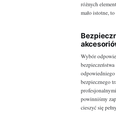
różnych elemen
mało istotne, t
Bezpiecz
akcesori
Wybór odpowied
bezpieczeństwa 
odpowiedniego s
bezpiecznego tra
profesjonalnymi
powinniśmy zap
cieszyć się peł