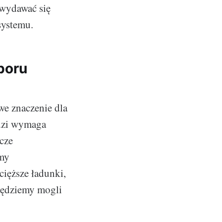
 wydawać się
systemu.
boru
e znaczenie dla
ędzi wymaga
cze
śmy
cięższe ładunki,
będziemy mogli