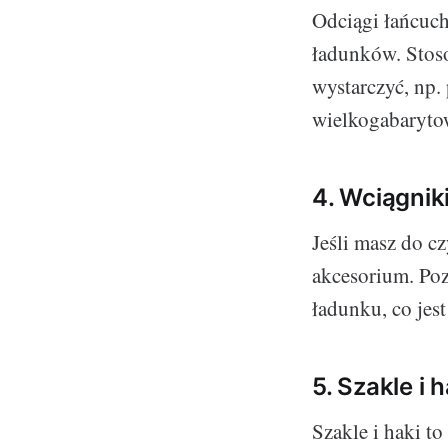
Odciągi łańcuch
ładunków. Stos
wystarczyć, np
wielkogabaryto
4. Wciągnik
Jeśli masz do c
akcesorium. Poz
ładunku, co jes
5. Szakle i h
Szakle i haki to