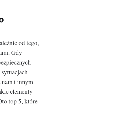
o
leżnie od tego,
kami. Gdy
ebezpiecznych
 sytuacjach
ą nam i innym
kie elementy
to top 5, które