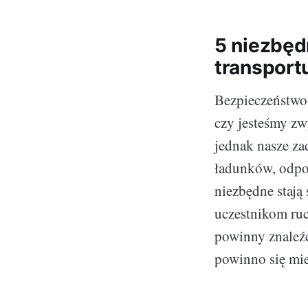
5 niezbęd
transport
Bezpieczeństwo 
czy jesteśmy z
jednak nasze za
ładunków, odpow
niezbędne stają
uczestnikom ru
powinny znaleźć
powinno się mie