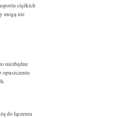
nsportu ciężkich
sy mogą nie
 to niezbędne
z opuszczenie
ch.
użą do łączenia