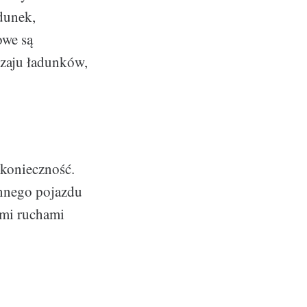
dunek,
owe są
dzaju ładunków,
 konieczność.
nnego pojazdu
ymi ruchami