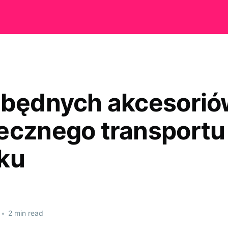
zbędnych akcesorió
ecznego transportu
ku
•
2 min read