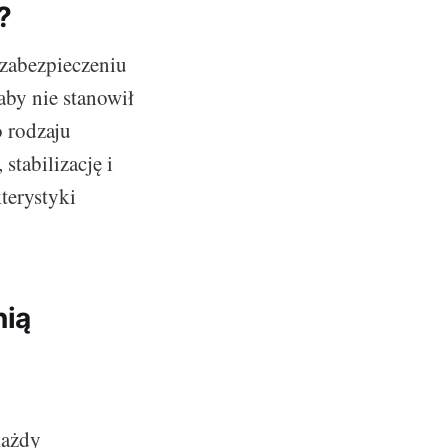
?
 zabezpieczeniu
aby nie stanowił
 rodzaju
stabilizację i
terystyki
nią
każdy